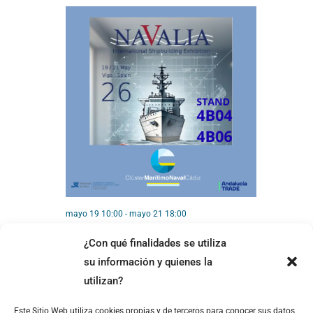
mayo 19 10:00
-
mayo 21 18:00
NAVALIA 2026
¿Con qué finalidades se utiliza
IFEVI Recinto Ferial VIGO Spain
Avenida
su información y quienes la
Aeropuerto 722, Cotogrande., Vigo
utilizan?
Este Sitio Web utiliza cookies propias y de terceros para conocer sus datos