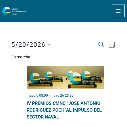
Ir
MA
al
ME
contenido
5/20/2026
BUSCAR
Navegación
Navega
DÍA
de
de
Seleccionar
En marcha
búsqueda
vistas
fecha.
y
de
vistas
Evento
de
Eventos
mayo 6 08:00
-
mayo 26 23:30
IV PREMIOS CMNC “JOSÉ ANTONIO
RODRIGUEZ POCH”AL IMPULSO DEL
SECTOR NAVAL