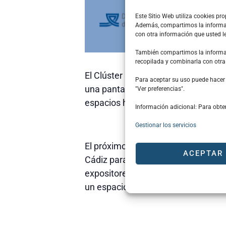
Este Sitio Web utiliza cookies pr
Además, compartimos la informaci
con otra información que usted 
También compartimos la informaci
recopilada y combinarla con otra
El Clúster Marítimo Naval de Cádiz 
Para aceptar su uso puede hacer c
una pantalla para la proyección de
"Ver preferencias".
espacios habilitados para la organi
Información adicional: Para obte
E
Gestionar los servicios
El próximo día 21 a las 13:00 horas
ACEPTAR
Cádiz para celebrar un Encuentro de
expositores como visitantes, teng
un espacio común representativo de