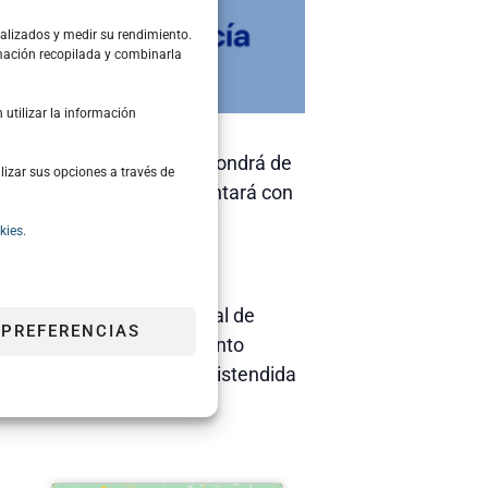
nalizados y medir su rendimiento.
rmación recopilada y combinarla
utilizar la información
n el stand
4B04
, que dispondrá de
lizar sus opciones a través de
s. Asimismo, el stand contará con
kies.
s)
 del Clúster Marítimo Naval de
 PREFERENCIAS
ue acudan a esta feria, tanto
ra compartir de manera distendida