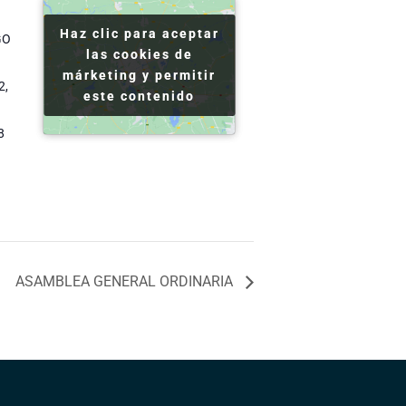
Haz clic para aceptar
Haz clic para aceptar
GO
las cookies de
las cookies de
márketing y permitir
márketing y permitir
2,
este contenido
este contenido
8
ASAMBLEA GENERAL ORDINARIA