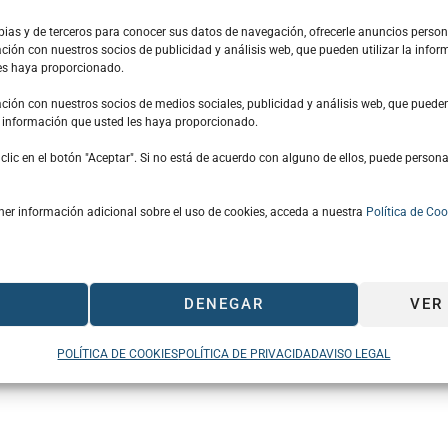
opias y de terceros para conocer sus datos de navegación, ofrecerle anuncios perso
ón con nuestros socios de publicidad y análisis web, que pueden utilizar la info
les haya proporcionado.
ón con nuestros socios de medios sociales, publicidad y análisis web, que pueden 
 información que usted les haya proporcionado.
participará en la
feria internacional Navalia
y contará co
lic en el botón "Aceptar". Si no está de acuerdo con alguno de ellos, puede persona
l vídeo corporativo del CMNC y de sus empresas asociada
zación de actividades por parte de los socios.
ner información adicional sobre el uso de cookies, acceda a nuestra
Política de Coo
ncuentro Socios Clúster:
Jueves 21 de mayo (13:00 hora
, en el marco de Navalia, les esperamos en el stand 4B04
DENEGAR
VER
 Socios Clúster. El objetivo es que todos los asociados q
amos la oportunidad de encontrarnos en nuestro stand pa
POLÍTICA DE COOKIES
POLÍTICA DE PRIVACIDAD
AVISO LEGAL
 la industria naval andaluza en Navalia.