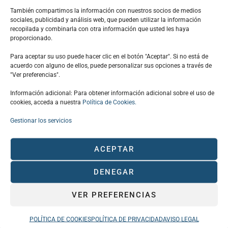
También compartimos la información con nuestros socios de medios
sociales, publicidad y análisis web, que pueden utilizar la información
recopilada y combinarla con otra información que usted les haya
proporcionado.
Para aceptar su uso puede hacer clic en el botón "Aceptar". Si no está de
EL CLÚSTER
acuerdo con alguno de ellos, puede personalizar sus opciones a través de
"Ver preferencias".
CONÓCENOS
Información adicional: Para obtener información adicional sobre el uso de
SOCIOS CLÚSTER
cookies, acceda a nuestra
Política de Cookies.
EVENTOS
Gestionar los servicios
ACTUALIDAD
CONTACTO
ACEPTAR
AVISO LEGAL
POLÍTICA DE PRIVACIDAD
DENEGAR
POLÍTICA DE COOKIES
VER PREFERENCIAS
POLÍTICA DE COOKIES
POLÍTICA DE PRIVACIDAD
AVISO LEGAL