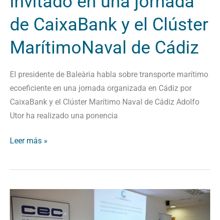
invitado en una jornada
MarítimoNaval
de CaixaBank y el Clúster
de
Cádiz
MarítimoNaval de Cádiz
El presidente de Baleària habla sobre transporte marítimo
ecoeficiente en una jornada organizada en Cádiz por
CaixaBank y el Clúster Marítimo Naval de Cádiz Adolfo
Utor ha realizado una ponencia
Leer más »
El
Clúster