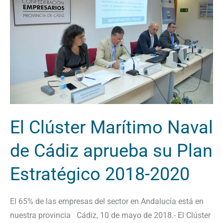
Marítimo
Naval
de
Cádiz
aprueba
su
Plan
Estratégico
2018-
El Clúster Marítimo Naval
2020
de Cádiz aprueba su Plan
Estratégico 2018-2020
El 65% de las empresas del sector en Andalucía está en
nuestra provincia Cádiz, 10 de mayo de 2018.- El Clúster