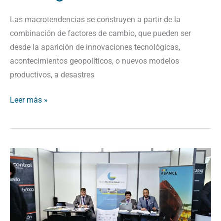
la
ejecución
Las macrotendencias se construyen a partir de la
de
combinación de factores de cambio, que pueden ser
Management
desde la aparición de innovaciones tecnológicas,
&
acontecimientos geopolíticos, o nuevos modelos
Research
productivos, a desastres
Leer más »
El
Clúster
Marítimo
Naval
y