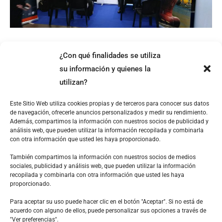
la
Agencia
Idea
participan
El Clúster Marítimo Naval
¿Con qué finalidades se utiliza
en
y la Agencia Idea
su información y quienes la
una
utilizan?
misión
participan en una misión
comercial
Este Sitio Web utiliza cookies propias y de terceros para conocer sus datos
de navegación, ofrecerle anuncios personalizados y medir su rendimiento.
a
comercial a Navalia 2018
Además, compartimos la información con nuestros socios de publicidad y
Navalia
análisis web, que pueden utilizar la información recopilada y combinarla
con otra información que usted les haya proporcionado.
2018
14 empresas del sector de nuestra provincia participan en
También compartimos la información con nuestros socios de medios
sesiones B2B Cádiz, 24 de mayo de 2018.- Empresas del
sociales, publicidad y análisis web, que pueden utilizar la información
recopilada y combinarla con otra información que usted les haya
Clúster Marítimo Naval Cádiz, conjuntamente con la
proporcionado.
Agencia de Innovación
Para aceptar su uso puede hacer clic en el botón "Aceptar". Si no está de
acuerdo con alguno de ellos, puede personalizar sus opciones a través de
Leer más »
"Ver preferencias".