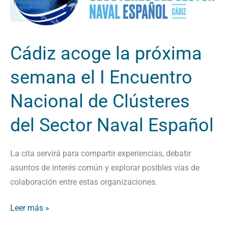
próxima
semana
el
Cádiz acoge la próxima
I
Encuentro
semana el I Encuentro
Nacional
de
Nacional de Clústeres
Clústeres
del Sector Naval Español
del
Sector
Naval
La cita servirá para compartir experiencias, debatir
Español
asuntos de interés común y explorar posibles vías de
colaboración entre estas organizaciones.
Leer más »