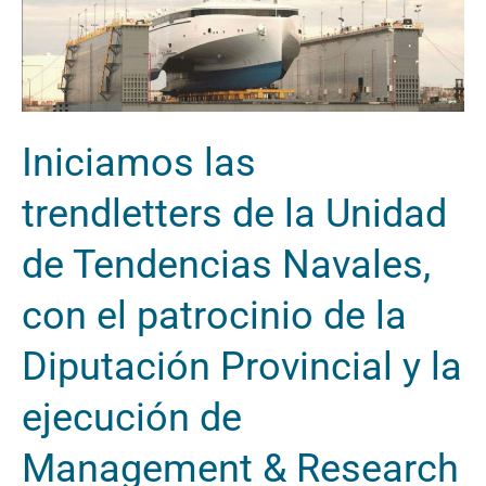
las
trendletters
de
la
Unidad
Iniciamos las
de
Tendencias
trendletters de la Unidad
Navales,
de Tendencias Navales,
con
el
con el patrocinio de la
patrocinio
de
Diputación Provincial y la
la
ejecución de
Diputación
Provincial
Management & Research
y