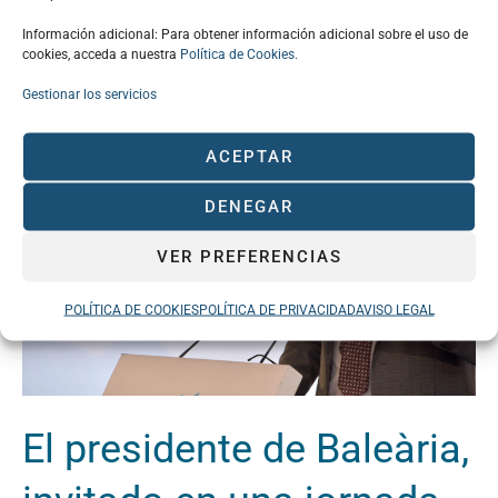
Información adicional: Para obtener información adicional sobre el uso de
cookies, acceda a nuestra
Política de Cookies.
Gestionar los servicios
El
presidente
ACEPTAR
de
Baleària,
DENEGAR
invitado
VER PREFERENCIAS
en
una
POLÍTICA DE COOKIES
POLÍTICA DE PRIVACIDAD
AVISO LEGAL
jornada
de
CaixaBank
y
El presidente de Baleària,
el
Clúster