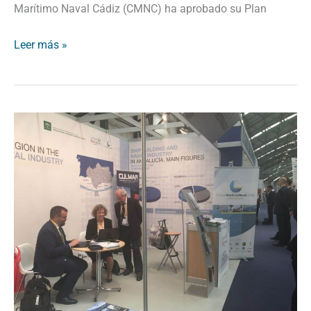
Marítimo Naval Cádiz (CMNC) ha aprobado su Plan
Leer más »
El
Cluster
Marítimo
Naval
y
Extenda
organizan
una
jornada
de