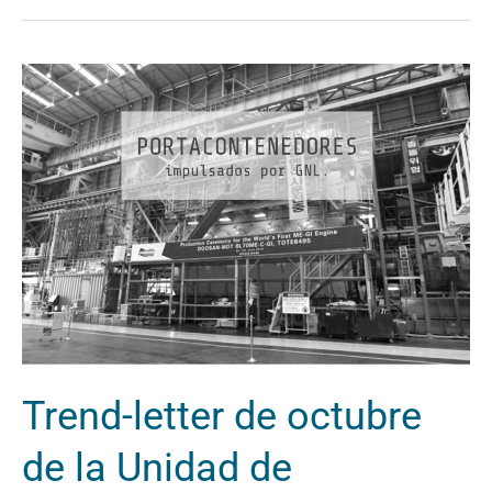
Trend-
letter
de
octubre
de
la
Unidad
de
Tendencias
Navales
Trend-letter de octubre
de la Unidad de