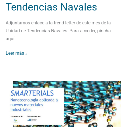
Tendencias Navales
Adjuntamos enlace a la trend-letter de este mes de la
Unidad de Tendencias Navales. Para acceder, pincha
aquí.
Leer más »
Trend-
letter
de
septiembre
de
la